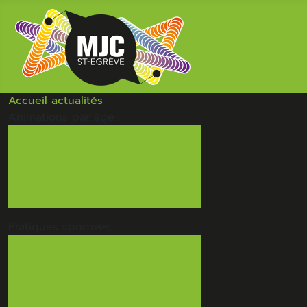
Accueil
actualités
Animations
par âge
3-5 ans
6-10 ans
11-17 ans
Ado/Adulte
Adulte
Pratiques
sportives
Escrime
Zumba
Arts martiaux
Fitness