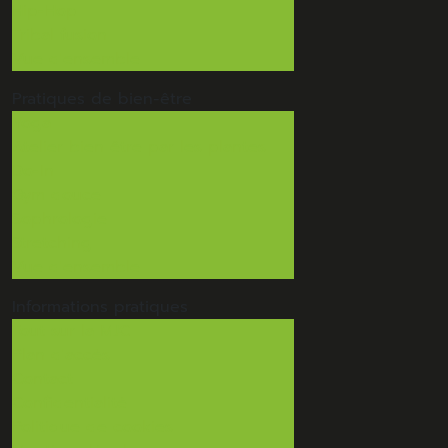
Hip-Hop
Tribal fusion
Vue d'ensemble
Pratiques de
bien-être
Yoga
Atelier bien être par les plantes
Do-In
Gym douce
Sophrologie
Stretching
Vue d'ensemble
Informations
pratiques
Tout sur la MJC
Plan d'accès
Contact
Confidentialité
Politique de cookies