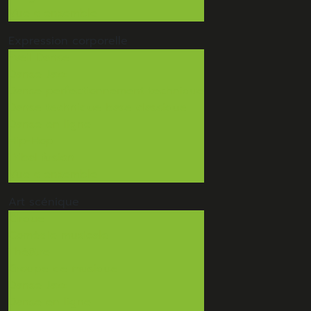
Vue d'ensemble
Expression
corporelle
Eveil Danse
Danse Jazz
Danse perfectionnement technique
Danse technique base classique
Danse en ligne
Hip-Hop
Tribal fusion
Vue d'ensemble
Art
scénique
Cirque
Comédie musicale
Théâtre
Groupe de musique
Danse Jazz
Danse en ligne