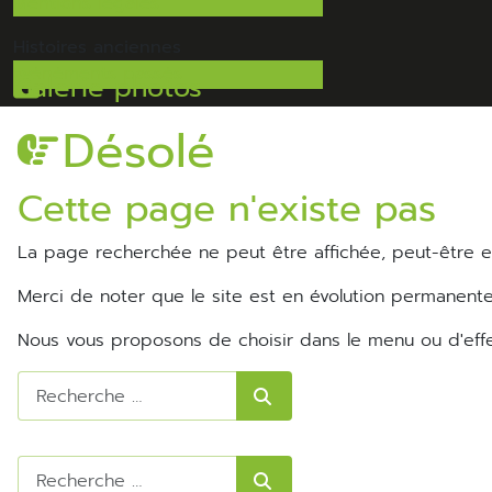
Mentions légales
Histoires
anciennes
Evénéments passés
Galerie photos
Désolé
Cette page n'existe pas
La page recherchée ne peut être affichée, peut-être 
Merci de noter que le site est en évolution permanente
Nous vous proposons de choisir dans le menu ou d'eff
Rechercher
Rechercher