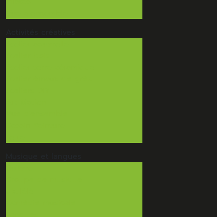
Pilates
Vue d'ensemble
Activités
créatives
Atelier aquarelle
Atelier bois
Atelier terre céramique
Atelier émaux de grès
Ateliers DIY
Art Motion
Vue d'ensemble
Dessin Peinture
Terre
Musique
et langues
Guitare
Groupe de musique
Ukulélé
Comédie musicale
Langues