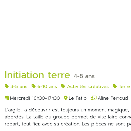
Initiation terre
4-8 ans
3-5 ans
6-10 ans
Activités créatives
Terre
Mercredi 16h30-17h30
Le Patio
Aline Perroud
L'argile, la découvrir est toujours un moment magique, cet atelier propose une initiation terre, au gré du désir des enfants, mais aussi quelquefois des thèmes seront
abordés. La taille du groupe permet de vite faire conn
repart, tout fier, avec sa création. Les pièces ne sont p