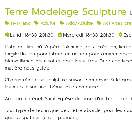
Terre Modelage Sculpture
11-17 ans
Adulte
Ado/Adulte
Activités cré
Lundi 18h30-20h30
Mercredi 18h30-20h30
Esp
L'atelier... lieu où s'opère l'alchimie de la création, lieu de jeux,d'expérimentations, de plaisirs et de découverte de
l'argile.Un lieu pour fabriquer, un lieu pour œuvrer ens
bienveillance pour soi et pour les autres. Faire confian
matière nous guide.
Chacun réalise sa sculpture suivant son envie. Si le groupe le désire, nous partons pour l'aventure d'une exposition « hors
les murs » sur une thématique commune.
Au plan matériel, Saint Egrève dispose d'un bel atelier
Tout type de technique peut être abordé, pour les couleurs il y a la possibilité d'utiliser des engobes, des émaux, ainsi
que despatines (cire + pigment).