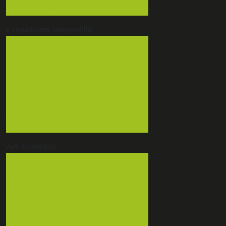
Vue d'ensemble
Expression
corporelle
Eveil Danse
Danse Jazz
Danse perfectionnement technique
Danse technique base classique
Danse en ligne
Hip-Hop
Tribal fusion
Vue d'ensemble
Art
scénique
Cirque
Comédie musicale
Théâtre
Groupe de musique
Danse Jazz
Danse en ligne