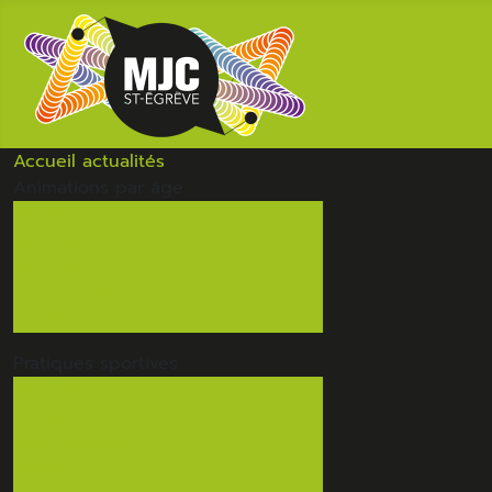
Accueil
actualités
Animations
par âge
3-5 ans
6-10 ans
11-17 ans
Ado/Adulte
Adulte
Pratiques
sportives
Escrime
Zumba
Arts martiaux
Fitness