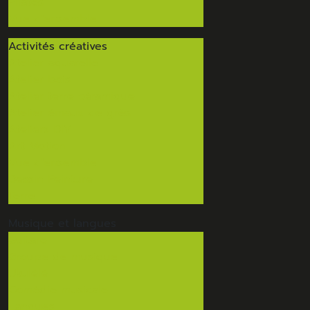
Pilates
Vue d'ensemble
Activités
créatives
Atelier aquarelle
Atelier bois
Atelier terre céramique
Atelier émaux de grès
Ateliers DIY
Art Motion
Vue d'ensemble
Dessin Peinture
Terre
Musique
et langues
Guitare
Groupe de musique
Ukulélé
Comédie musicale
Langues