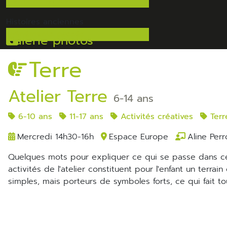
Mentions légales
Histoires
anciennes
Evénéments passés
Galerie photos
Terre
Atelier Terre
6-14 ans
6-10 ans
11-17 ans
Activités créatives
Terr
Mercredi 14h30-16h
Espace Europe
Aline Per
Quelques mots pour expliquer ce qui se passe dans ce lieu magique... lieu de jeux, d'expérimentations, de plaisirs. Les
activités de l'atelier constituent pour l'enfant un terr
simples, mais porteurs de symboles forts, ce qui fait to