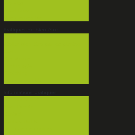
Hip-Hop
Tribal fusion
Vue d'ensemble
Pratiques de
bien-être
Yoga
Atelier bien être par les plantes
Do-In
Gym douce
Sophrologie
Stretching
Vue d'ensemble
Informations
pratiques
Tout sur la MJC
Plan d'accès
Contact
Confidentialité
Politique de cookies