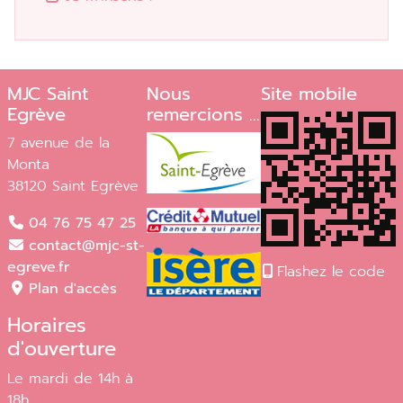
MJC Saint
Nous
Site mobile
Egrève
remercions ...
7 avenue de la
Monta
38120 Saint Egrève
04 76 75 47 25
contact@mjc-st-
egreve.fr
Flashez le code
Plan d'accès
Horaires
d'ouverture
Le mardi de 14h à
18h