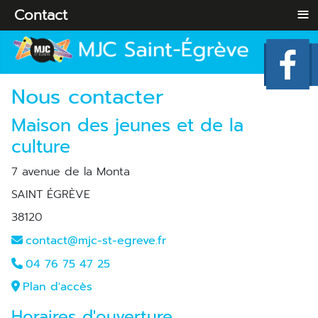
≡
Contact
Nous contacter
Maison des jeunes et de la
culture
7 avenue de la Monta
SAINT ÉGRÈVE
38120
contact@mjc-st-egreve.fr
04 76 75 47 25
Plan d'accès
Horaires d'ouverture