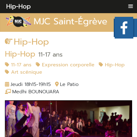
≡
Hip-Hop
Hip-Hop
Hip-Hop
11-17 ans
11-17 ans
Expression corporelle
Hip-Hop
Art scénique
Jeudi 18h15-19h15
Le Patio
Medhi BOUNOUARA