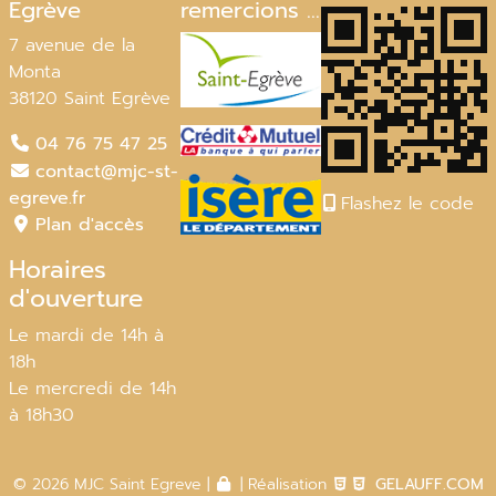
Egrève
remercions ...
7 avenue de la
Monta
38120 Saint Egrève
04 76 75 47 25
contact@mjc-st-
egreve.fr
Flashez le code
Plan d'accès
Horaires
d'ouverture
Le mardi de 14h à
18h
Le mercredi de 14h
à 18h30
© 2026 MJC Saint Egreve |
| Réalisation
GELAUFF.COM