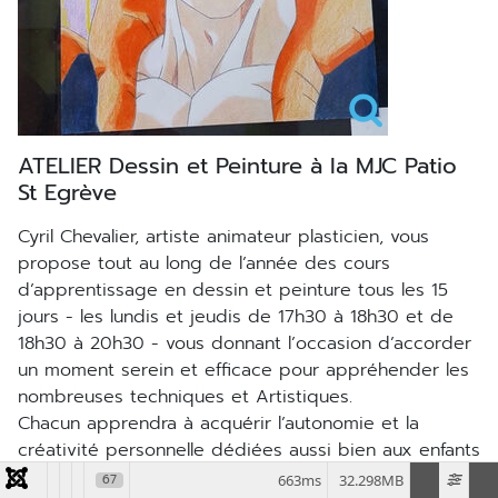
ATELIER Dessin et Peinture à la MJC Patio
St Egrève
Cyril Chevalier, artiste animateur plasticien, vous
propose tout au long de l’année des cours
d’apprentissage en dessin et peinture tous les 15
jours - les lundis et jeudis de 17h30 à 18h30 et de
18h30 à 20h30 - vous donnant l’occasion d’accorder
un moment serein et efficace pour appréhender les
nombreuses techniques et Artistiques.
Chacun apprendra à acquérir l’autonomie et la
créativité personnelle dédiées aussi bien aux enfants
(dès 9 ans) qu’aux adolescents et adultes à travers 2
67
663ms
32.298MB