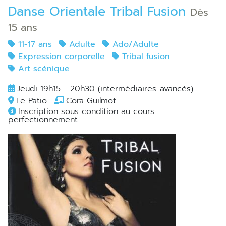
Danse Orientale Tribal Fusion
Dès
15 ans
11-17 ans
Adulte
Ado/Adulte
Expression corporelle
Tribal fusion
Art scénique
Jeudi 19h15 - 20h30 (intermédiaires-avancés)
Le Patio
Cora Guilmot
Inscription sous condition au cours
perfectionnement