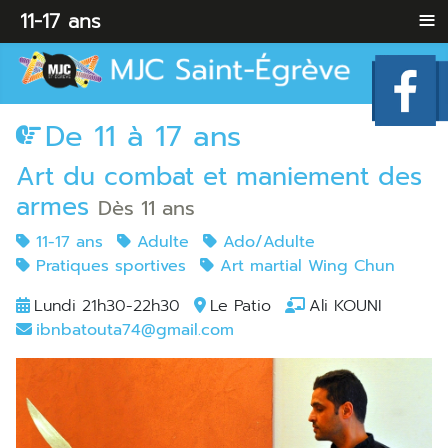
≡
11-17 ans
De 11 à 17 ans
Art du combat et maniement des
armes
Dès 11 ans
11-17 ans
Adulte
Ado/Adulte
Pratiques sportives
Art martial Wing Chun
Lundi 21h30-22h30
Le Patio
Ali KOUNI
ibnbatouta74@gmail.com