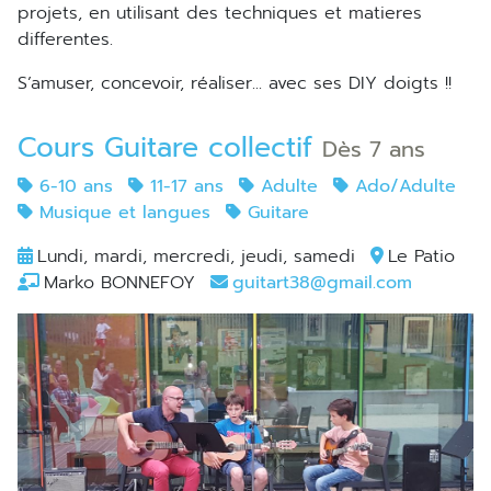
projets, en utilisant des techniques et matieres
differentes.
S’amuser, concevoir, réaliser... avec ses DIY doigts !!
Cours Guitare collectif
Dès 7 ans
6-10 ans
11-17 ans
Adulte
Ado/Adulte
Musique et langues
Guitare
Lundi, mardi, mercredi, jeudi, samedi
Le Patio
Marko BONNEFOY
guitart38@gmail.com