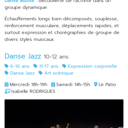
Danse adulte
: découverte de l'activité dans un
groupe dynamique:
échauffements longs bien décomposés, souplesse,
renforcement musculaire, déplacements rapides, et
surtout expression et chorégraphies de groupe de
divers styles musicaux.
Danse Jazz
10-12 ans
6-10 ans
11-17 ans
Expression corporelle
Danse Jazz
Art scénique
Mercredi 18h-19h
Samedi 14h-15h
Le Patio
Isabelle RODRIGUES