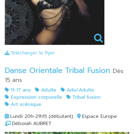
Télécharger le flyer
Danse Orientale Tribal Fusion
Dès
15 ans
11-17 ans
Adulte
Ado/Adulte
Expression corporelle
Tribal fusion
Art scénique
Lundi 20h-21h15 (débutant)
Espace Europe
Déborah AUBRET