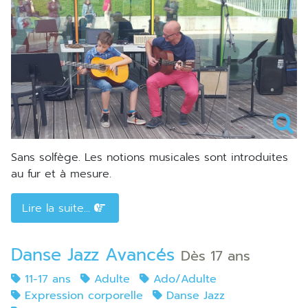
Sans solfège. Les notions musicales sont introduites
au fur et à mesure.
Lire la suite...
Danse Jazz Avancés
Dès 17 ans
11-17 ans
Adulte
Ado/Adulte
Expression corporelle
Danse Jazz