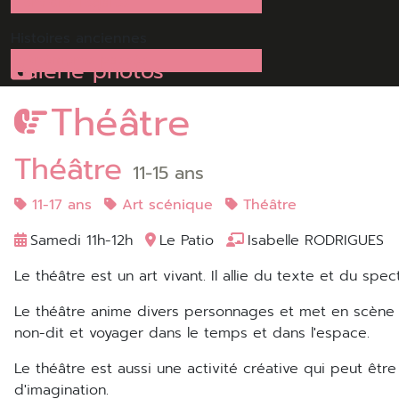
Mentions légales
Histoires
anciennes
Evénéments passés
Galerie photos
Théâtre
Théâtre
11-15 ans
11-17 ans
Art scénique
Théâtre
Samedi 11h-12h
Le Patio
Isabelle RODRIGUES
Le théâtre est un art vivant. Il allie du texte et du spe
Le théâtre anime divers personnages et met en scène des échanges simples ou complexes. Il fait appel à l'imagination du spectateur pour comprendre le dit et le
non-dit et voyager dans le temps et dans l'espace.
Le théâtre est aussi une activité créative qui peut être bénéfique pour les timides et particulièrement adaptée à ceux qui ont bonne mémoire et beaucoup
d'imagination.