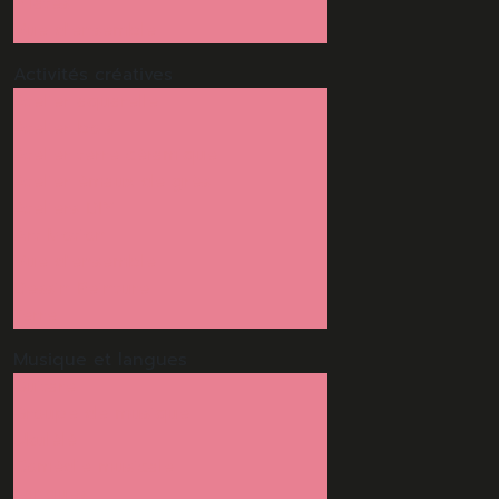
Pilates
Vue d'ensemble
Activités
créatives
Atelier aquarelle
Atelier bois
Atelier terre céramique
Atelier émaux de grès
Ateliers DIY
Art Motion
Vue d'ensemble
Dessin Peinture
Terre
Musique
et langues
Guitare
Groupe de musique
Ukulélé
Comédie musicale
Langues