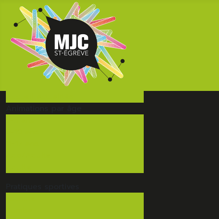
Accueil
actualités
Animations
par âge
3-5 ans
6-10 ans
11-17 ans
Ado/Adulte
Adulte
Pratiques
sportives
Escrime
Zumba