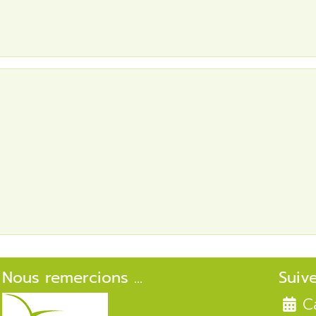
Nous remercions ...
Suiv
C