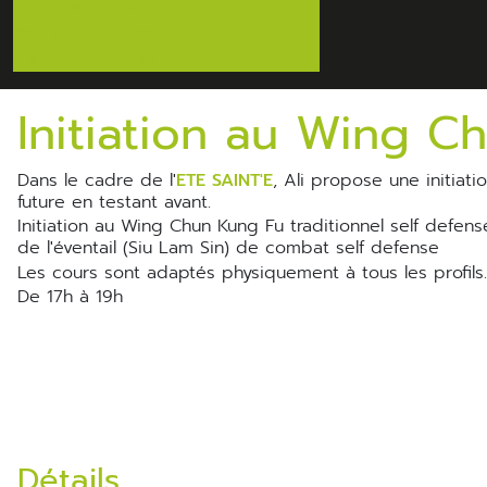
Confidentialité
Politique de cookies
Mentions légales
Initiation au Wing C
Dans le cadre de l'
ETE SAINT'E
, Ali propose une initiat
future en testant avant.
Initiation au Wing Chun Kung Fu traditionnel self defense. Découverte des armes du Kung Fu et maniement du baton (Gwan) et
de l'éventail (Siu Lam Sin) de combat self defense
Les cours sont adaptés physiquement à tous les profils
de 17h à 19h
Détails