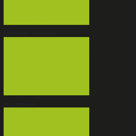
Comédie musicale
Langues
Vue d'ensemble
Expression
corporelle
Eveil Danse
Danse Jazz
Danse perfectionnement technique
Danse technique base classique
Danse en ligne
Hip-Hop
Tribal fusion
Vue d'ensemble
Art
scénique
Cirque
Comédie musicale
Théâtre
Groupe de musique