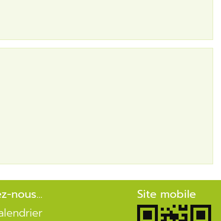
ez-nous...
Site mobile
alendrier