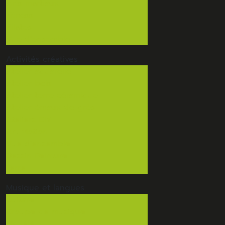
Arts martiaux
Fitness
Pilates
Vue d'ensemble
Activités
créatives
Atelier aquarelle
Atelier bois
Atelier terre céramique
Atelier émaux de grès
Ateliers DIY
Art Motion
Vue d'ensemble
Dessin Peinture
Terre
Musique
et langues
Guitare
Groupe de musique
Ukulélé