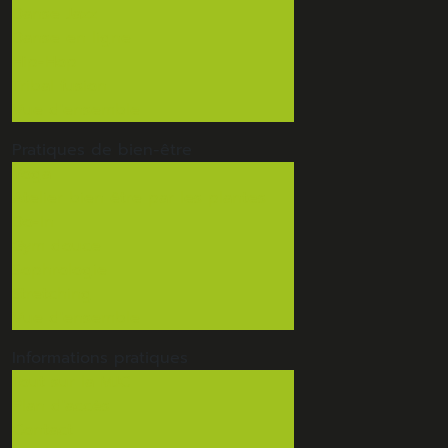
Danse Jazz
Danse en ligne
Hip-Hop
Tribal fusion
Vue d'ensemble
Pratiques de
bien-être
Yoga
Atelier bien être par les plantes
Do-In
Gym douce
Sophrologie
Stretching
Vue d'ensemble
Informations
pratiques
Tout sur la MJC
Plan d'accès
Contact