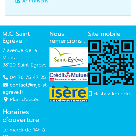
Je m'inscris !
MJC Saint
Nous
Site mobile
Egrève
remercions ...
7 avenue de la
Monta
38120 Saint Egrève
04 76 75 47 25
contact@mjc-st-
egreve.fr
Flashez le code
Plan d'accès
Horaires
d'ouverture
Le mardi de 14h à