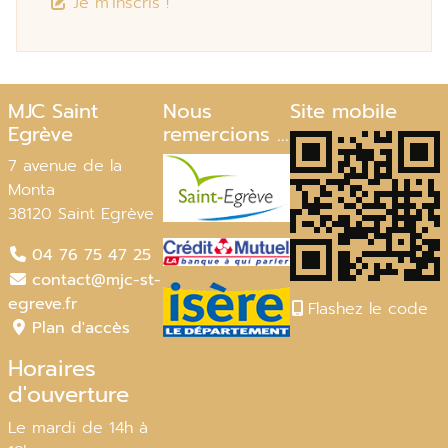
Je m'inscris !
MJC Saint
Nous
Site mobile
Egrève
remercions ...
7 avenue de la
Monta
38120 Saint Egrève
04 76 75 47 25
contact@mjc-st-
egreve.fr
Flashez le code
Plan d'accès
Horaires
d'ouverture
Le mardi de 14h à