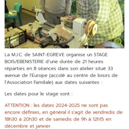
La M.J.C. de SAINT-EGREVE organise un STAGE
BOIS/EBENISTERIE d’une durée de 21 heures
réparties en 8 séances dans son atelier situé 33
avenue de l’Europe (accolé au centre de loisirs de
l’Association Familiale) aux dates suivantes :
Les dates pour le stage sont :
ATTENTION : les dates 2024-2025 ne sont pas
encore définies, en général il s'agit de vendredis de
18h30 à 20h30 et de samedis de 9h à 12h15 en
décembre et janvier.