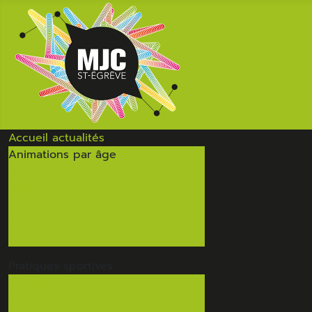
Accueil
actualités
Animations
par âge
3-5 ans
6-10 ans
11-17 ans
Ado/Adulte
Adulte
Pratiques
sportives
Escrime
Zumba