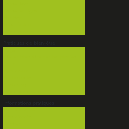
Danse Jazz
Danse en ligne
Hip-Hop
Tribal fusion
Vue d'ensemble
Pratiques de
bien-être
Yoga
Atelier bien être par les plantes
Do-In
Gym douce
Sophrologie
Stretching
Vue d'ensemble
Informations
pratiques
Tout sur la MJC
Plan d'accès
Contact