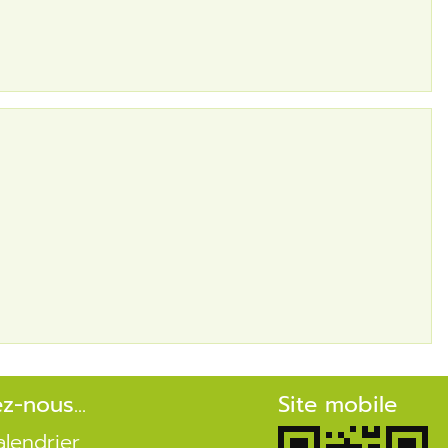
ez-nous...
Site mobile
alendrier