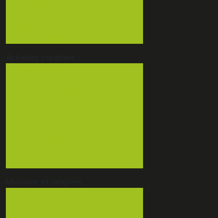
Arts martiaux
Fitness
Pilates
Vue d'ensemble
Activités
créatives
Atelier aquarelle
Atelier bois
Atelier terre céramique
Atelier émaux de grès
Ateliers DIY
Art Motion
Vue d'ensemble
Dessin Peinture
Terre
Musique
et langues
Guitare
Groupe de musique
Ukulélé