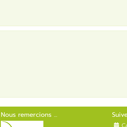
Nous remercions ...
Suiv
C