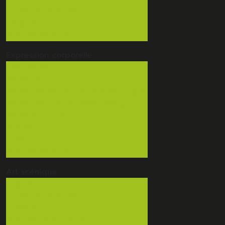
Comédie musicale
Langues
Vue d'ensemble
Expression
corporelle
Eveil Danse
Danse Jazz
Danse perfectionnement technique
Danse technique base classique
Danse en ligne
Hip-Hop
Tribal fusion
Vue d'ensemble
Art
scénique
Cirque
Comédie musicale
Théâtre
Groupe de musique