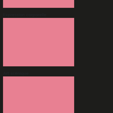
Vue d'ensemble
Expression
corporelle
Eveil Danse
Danse Jazz
Danse perfectionnement technique
Danse technique base classique
Danse en ligne
Hip-Hop
Tribal fusion
Vue d'ensemble
Art
scénique
Cirque
Comédie musicale
Théâtre
Groupe de musique
Danse Jazz
Danse en ligne