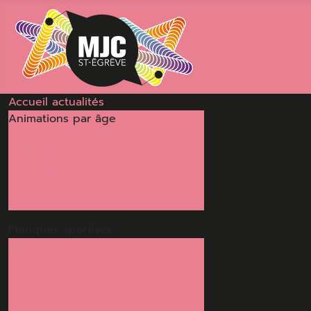
Accueil
actualités
Animations
par âge
3-5 ans
6-10 ans
11-17 ans
Ado/Adulte
Adulte
Pratiques
sportives
Escrime
Zumba
Arts martiaux
Fitness