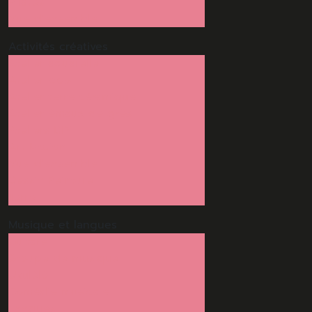
Pilates
Vue d'ensemble
Activités
créatives
Atelier aquarelle
Atelier bois
Atelier terre céramique
Atelier émaux de grès
Ateliers DIY
Art Motion
Vue d'ensemble
Dessin Peinture
Terre
Musique
et langues
Guitare
Groupe de musique
Ukulélé
Comédie musicale
Langues