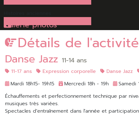
Mentions légales
Histoires
anciennes
Evénéments passés
Galerie photos
Détails de l'activité
Danse Jazz
11-14 ans
11-17 ans
Expression corporelle
Danse Jazz
Mardi 18h15- 19h15
Mercredi 18h - 19h
Samedi 1
échauffements et perfectionnement technique par niveau à l'intérieur des groupes. Création chorégraphiques sur des
musiques très variées.
Spectacles d'entraînement dans l'année et participatio