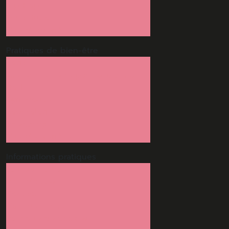
Hip-Hop
Tribal fusion
Vue d'ensemble
Pratiques de
bien-être
Yoga
Atelier bien être par les plantes
Do-In
Gym douce
Sophrologie
Stretching
Vue d'ensemble
Informations
pratiques
Tout sur la MJC
Plan d'accès
Contact
Confidentialité
Politique de cookies