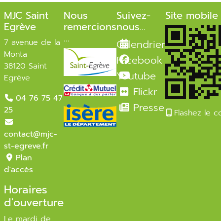
MJC Saint
Nous
Suivez-
Site mobile
Egrève
remercions
nous...
...
7 avenue de la
Calendrier
Monta
Facebook
38120 Saint
Youtube
Egrève
Flickr
04 76 75 47
Presse
25
Flashez le 
contact@mjc-
st-egreve.fr
Plan
d'accès
Horaires
d'ouverture
Le mardi de