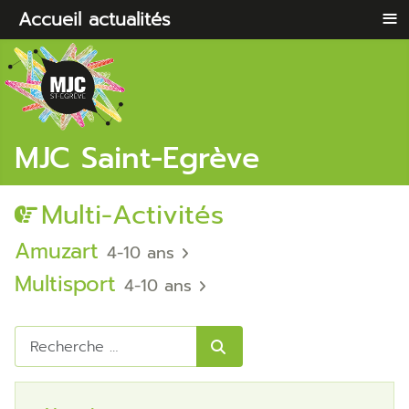
≡
Accueil
actualités
MJC Saint-Egrève
Multi-Activités
Amuzart
4-10 ans
Multisport
4-10 ans
Rechercher