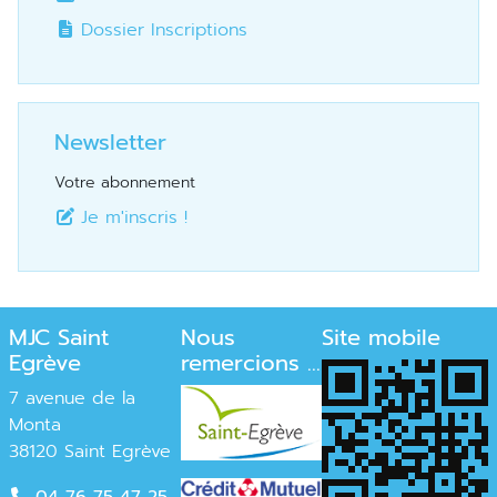
Dossier Inscriptions
Newsletter
Votre abonnement
Je m'inscris !
MJC Saint
Nous
Site mobile
Egrève
remercions ...
7 avenue de la
Monta
38120 Saint Egrève