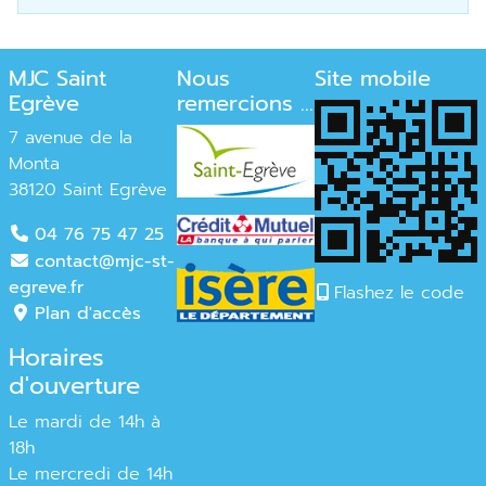
MJC Saint
Nous
Site mobile
Egrève
remercions ...
7 avenue de la
Monta
38120 Saint Egrève
04 76 75 47 25
contact@mjc-st-
egreve.fr
Flashez le code
Plan d'accès
Horaires
d'ouverture
Le mardi de 14h à
18h
Le mercredi de 14h