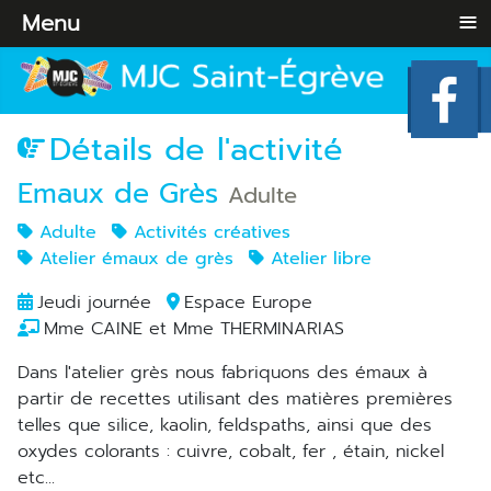
≡
Menu
Détails de l'activité
Emaux de Grès
Adulte
Adulte
Activités créatives
Atelier émaux de grès
Atelier libre
Jeudi journée
Espace Europe
Mme CAINE et Mme THERMINARIAS
Dans l'atelier grès nous fabriquons des émaux à
partir de recettes utilisant des matières premières
telles que silice, kaolin, feldspaths, ainsi que des
oxydes colorants : cuivre, cobalt, fer , étain, nickel
etc...