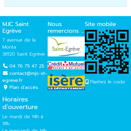
MJC Saint
Nous
Site mobile
Egrève
remercions ...
7 avenue de la
Monta
38120 Saint Egrève
04 76 75 47 25
contact@mjc-st-
egreve.fr
Flashez le code
Plan d'accès
Horaires
d'ouverture
Le mardi de 14h à
18h
Le mercredi de 14h