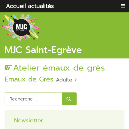
≡
Accueil
actualités
MJC Saint-Egrève
Atelier émaux de grès
Emaux de Grès
Adulte
Rechercher
Newsletter