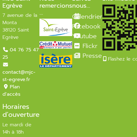
Egrève
remercions
nous...
...
7 avenue de la
Calendrier
Monta
Facebook
38120 Saint
Youtube
Egrève
Flickr
04 76 75 47
Presse
25
Flashez le 
contact@mjc-
st-egreve.fr
Plan
d'accès
Horaires
d'ouverture
Le mardi de
14h à 18h